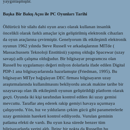
yaygınlaşmıştır.
Başka Bir Bakış Açısı ile PC Oyunları Tarihi
Öldürücü bir silahı dahi oyun aracı olarak kullanan insanlık
öncelikli olarak farklı amaçlar için geliştirilmiş elektronik cihazları
da oyun araçlarına çevirmiştir. Genelyorum ilk etkileşimli elektronik
oyunun 1962 yılında Steve Russell ve arkadaşlarının MITde (
Massachussets Teknoloji Enstitüsü) yapmış olduğu Spacewar (uzay
savaşı) adlı çalışma olduğudur. Bir bilgisayar programcısı olan
Russell bu uygulamayı değeri milyon dolarlarla ifade edilen Digital
PDP-1 ana bilgisayarlarında hazırlamıştır (Friedman, 1995). Bu
bilgisayarı MITye bağışlayan DEC firması bilgisayarın uzay
araştırmalarında kullanılmasını bekliyordu ancak makine tarihe bir
uzaysavaşı olan ilk etkileşimli oyunun geliştirildiği platform olarak
geçti. Oyunda iki kişi tarafından kontrol edilen iki uzay gemisi
mevcuttu. Taraflar ateş ederek rakip gemiyi havaya uçurmaya
çalışıyordu. Yön, hız ve yıldızların çekim gücü gibi parametrelerle
uzay gemisinin hareketi kontrol ediliyordu. Vurulan geminin
patlama efekti de vardı. Bu oyun kısa sürede benzer tüm
bilgisayarlarda yerini aldı. İlginç bir nokta da Russellın bu