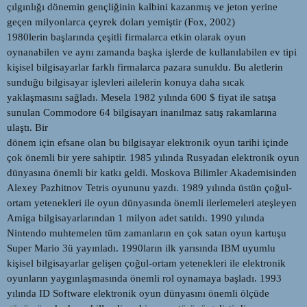
çılgınlığı dönemin gençliğinin kalbini kazanmış ve jeton yerine
geçen milyonlarca çeyrek doları yemiştir (Fox, 2002)
1980lerin başlarında çeşitli firmalarca etkin olarak oyun
oynanabilen ve aynı zamanda başka işlerde de kullanılabilen ev tipi
kişisel bilgisayarlar farklı firmalarca pazara sunuldu. Bu aletlerin
sunduğu bilgisayar işlevleri ailelerin konuya daha sıcak
yaklaşmasını sağladı. Mesela 1982 yılında 600 $ fiyat ile satışa
sunulan Commodore 64 bilgisayarı inanılmaz satış rakamlarına
ulaştı. Bir
dönem için efsane olan bu bilgisayar elektronik oyun tarihi içinde
çok önemli bir yere sahiptir. 1985 yılında Rusyadan elektronik oyun
dünyasına önemli bir katkı geldi. Moskova Bilimler Akademisinden
Alexey Pazhitnov Tetris oyununu yazdı. 1989 yılında üstün çoğul-
ortam yetenekleri ile oyun dünyasında önemli ilerlemeleri ateşleyen
Amiga bilgisayarlarından 1 milyon adet satıldı. 1990 yılında
Nintendo muhtemelen tüm zamanların en çok satan oyun kartuşu
Super Mario 3ü yayınladı. 1990ların ilk yarısında IBM uyumlu
kişisel bilgisayarlar gelişen çoğul-ortam yetenekleri ile elektronik
oyunların yaygınlaşmasında önemli rol oynamaya başladı. 1993
yılında ID Software elektronik oyun dünyasını önemli ölçüde