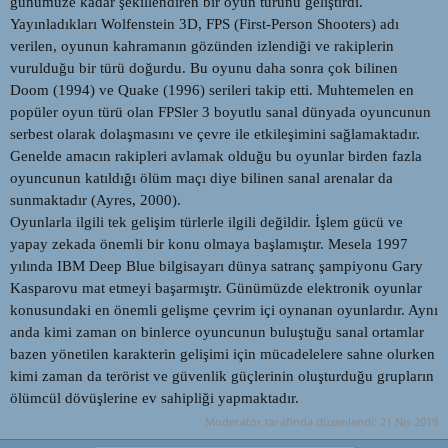
günümüze kadar şekillendiren bir oyun türünü geliştirdi.
Yayınladıkları Wolfenstein 3D, FPS (First-Person Shooters) adı
verilen, oyunun kahramanın gözünden izlendiği ve rakiplerin
vurulduğu bir türü doğurdu. Bu oyunu daha sonra çok bilinen
Doom (1994) ve Quake (1996) serileri takip etti. Muhtemelen en
popüler oyun türü olan FPSler 3 boyutlu sanal dünyada oyuncunun
serbest olarak dolaşmasını ve çevre ile etkileşimini sağlamaktadır.
Genelde amacın rakipleri avlamak olduğu bu oyunlar birden fazla
oyuncunun katıldığı ölüm maçı diye bilinen sanal arenalar da
sunmaktadır (Ayres, 2000).
Oyunlarla ilgili tek gelişim türlerle ilgili değildir. İşlem gücü ve
yapay zekada önemli bir konu olmaya başlamıştır. Mesela 1997
yılında IBM Deep Blue bilgisayarı dünya satranç şampiyonu Gary
Kasparovu mat etmeyi başarmıştr. Günümüzde elektronik oyunlar
konusundaki en önemli gelişme çevrim içi oynanan oyunlardır. Aynı
anda kimi zaman on binlerce oyuncunun buluştuğu sanal ortamlar
bazen yönetilen karakterin gelişimi için mücadelelere sahne olurken
kimi zaman da terörist ve güvenlik güçlerinin oluşturduğu grupların
ölümcül dövüşlerine ev sahipliği yapmaktadır.
Moderatör tarafında düzenlendi:
21 Nis 2019