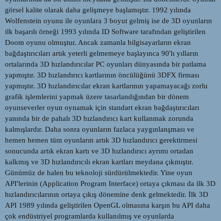
görsel kalite olarak daha gelişmeye başlamıştır. 1992 yılında
Wolfenstein oyunu ile oyunlara 3 boyut gelmiş ise de 3D oyunların
ilk başarılı örneği 1993 yılında ID Software tarafından geliştirilen
Doom oyunu olmuştur. Ancak zamanla bilgisayarların ekran
bağdaştırıcıları artık yeterli gelmemeye başlayınca 90'lı yılların
ortalarında 3D hızlandırıcılar PC oyunları dünyasında bir patlama
yapmıştır. 3D hızlandırıcı kartlarının öncülüğünü 3DFX firması
yapmıştır. 3D hızlandırıcılar ekran kartlarının yapamayacağı zorlu
grafik işlemlerini yapmak üzere tasarlandığından bir dönem
oyunseverler oyun oynamak için standart ekran bağdaştırıcıları
yanında bir de pahalı 3D hızlandırıcı kart kullanmak zorunda
kalmışlardır. Daha sonra oyunların fazlaca yaygınlanşması ve
hemen hemen tüm oyunların artık 3D hızlandırıcı gerektirmesi
sonucunda artık ekran kartı ve 3D hızlandırıcı ayrımı ortadan
kalkmış ve 3D hızlandırıcılı ekran kartları meydana çıkmıştır.
Günümüz de halen bu teknoloji sürdürülmektedir. Yine oyun
API'lerinin (Application Program Interface) ortaya çıkması da ilk 3D
hızlandırıcılarının ortaya çıkış dönemine denk gelmektedir. İlk 3D
API 1989 yılında geliştirilen OpenGL olmasına karşın bu API daha
çok endüstriyel programlarda kullanılmış ve oyunlarda