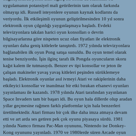
uygulamanın potansiyel mali getirilerinin tam olarak farkında
olmayışı idi. Russell isteyenlere oyunun kaynak kodlarını da
veriyordu. İlk etkileşimli oyunun geliştirilmesinden 10 yıl sonra
elektronik oyun çılgınlığı yaygınlaşmaya başladı. Evdeki
televizyonlara takılan harici oyun konsolları o devrin
bilgisayarlarına göre nispeten ucuz olan fiyatları ile elektronik
oyunları daha geniş kitlelerle tanıştırdı. 1972 yılında televizyonlara
bağlanabilen ilk oyun Pong satışa sunuldu. Bu oyun temel olarak
tenise benziyordu. İşin ilginç tarafı ilk Pongda oyuncuların skoru
kağıt kalem ile tutmasıydı. Benzer ev tipi konsollar ve jeton ile
çalışan makineler yavaş yavaş kitleleri peşinden sürüklemeye
başladı. Elektronik oyunlar asıl ivmeyi Atari ve rakiplerinin daha
etkileyici konsollar ve inanılmaz bir etki bırakan efsanevi oyunları
yayınlaması ile kazandı. 1978 yılında Atari tarafından yayınlanan
Space Invaders tam bir başarı idi. Bu oyun hala dillerde olup aradan
yıllar geçmesine rağmen farklı platformlar için hala benzerleri
üretilmektedir. Atari firması bir çok ilke daha imza atmaya devam
etti ve art arda ses getiren pek çok oyunu piyasaya sürdü. 1981
yılında Namco firması Pac-Man oyununu, Nintendo ise Donkey-
Kong oyununu yayınladı. 1970 ve 1980lerde süren Arcade oyun