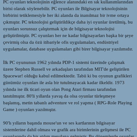
PC oyunları teknolojinin eğlence alanındaki en sık kullanımlarından
t
r
birisi olarak söylenebilir. PC oyunları ile Bilgisayar teknolojisinin
a
i
n
h
birbirini tetiklemesiyle her iki alanda da inanılmaz bir ivme ortaya
i
çıkmıştır. PC teknolojisi geliştirildikçe daha iyi oyunlar üretilmiş, bu
oyunları sorunsuz çalıştırmak için de bilgisayar teknolojisi
geliştirilmiştir. PC oyunları her ne kadar bilgisayarları başka bir şeye
çevirmiş olsa da özü itibariyle ofis uygulamaları, endüstriyel
uygulamalar, database uygulamaları gibi birer bilgisayar yazılımıdır.
İlk PC oyununun 1962 yılında PDP-1 sistemi üzerinde çalışmak
üzere Stephen Russell ve arkadaşları tarafından MIT'de geliştirilen
Spacewar! olduğu kabul edilmektedir. Tabii ki bu oyunun grafikleri
günümüz oyunları ile asla bir tutulmayacak kadar ilkeldir. 1973
yılında ise ilk ticari oyun olan Pong Atari firması tarafından
tanıtılmıştır. 80'li yıllarda yavaş da olsa oyunlar türleşmeye
başlamış, metin tabanlı adventure ve rol yapma ( RPG-Role Playing
Game ) oyunları yazılmıştır.
90'lı yılların başında mouse'un ve ses kartlarının bilgisayar
sistemlerine dahil olması ve grafik ara birimlerinin gelişmesi ile PC
oyunlarında da bir atılım meydana gelmiştir. Bu dönemlerde oyunlar