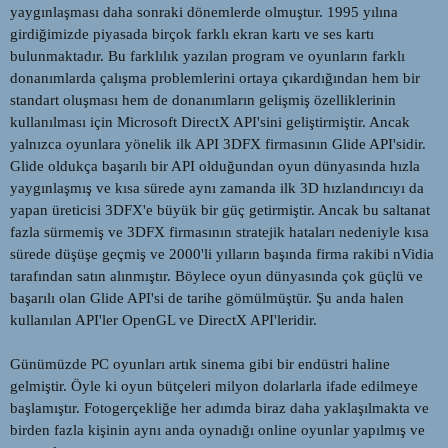
yaygınlaşması daha sonraki dönemlerde olmuştur. 1995 yılına
girdiğimizde piyasada birçok farklı ekran kartı ve ses kartı
bulunmaktadır. Bu farklılık yazılan program ve oyunların farklı
donanımlarda çalışma problemlerini ortaya çıkardığından hem bir
standart oluşması hem de donanımların gelişmiş özelliklerinin
kullanılması için Microsoft DirectX API'sini geliştirmiştir. Ancak
yalnızca oyunlara yönelik ilk API 3DFX firmasının Glide API'sidir.
Glide oldukça başarılı bir API olduğundan oyun dünyasında hızla
yaygınlaşmış ve kısa sürede aynı zamanda ilk 3D hızlandırıcıyı da
yapan üreticisi 3DFX'e büyük bir güç getirmiştir. Ancak bu saltanat
fazla sürmemiş ve 3DFX firmasının stratejik hataları nedeniyle kısa
sürede düşüşe geçmiş ve 2000'li yılların başında firma rakibi nVidia
tarafından satın alınmıştır. Böylece oyun dünyasında çok güçlü ve
başarılı olan Glide API'si de tarihe gömülmüştür. Şu anda halen
kullanılan API'ler OpenGL ve DirectX API'leridir.
Günümüzde PC oyunları artık sinema gibi bir endüstri haline
gelmiştir. Öyle ki oyun bütçeleri milyon dolarlarla ifade edilmeye
başlamıştır. Fotogerçekliğe her adımda biraz daha yaklaşılmakta ve
birden fazla kişinin aynı anda oynadığı online oyunlar yapılmış ve