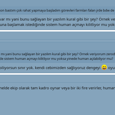
on bastım çok rahat yapmaya başladım görevleri farmları falan jrde bdw de
r mı yani bunu sağlayan bir yazılım kural gibi bir şey? Örnek
yuna başlamak istediğinde sistem human açmayı kilitliyor mu yok
ı yani bunu sağlayan bir yazılım kural gibi bir şey? Örnek veriyorum zero
e sistem human açmayı kilitliyor mu yoksa yinede human açılabiliyor mu?
biliyorsun sınır yok. kendi cebimizden sağlıyoruz dengeyi
oyun
lde ekip olarak tam kadro oynar veya bir iki fire verirler, huma