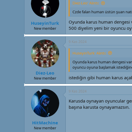
Diez-Leo' Alıntı:
Czde falan human üstün şuan nati
Oyunda karus human dengesi va
HuseyinTurk
500 diyelim yeni bir oyuncu o
New member
9 Kas 2024
HuseyinTurk' Alıntı:
Oyunda karus human dengesi var m
oyuncu oyuna başlamak istediğind
Diez-Leo
istediğin gibi human karus aça
New member
9 Kas 2024
Karusda oynayan oyuncular gene
başına karusta oynayamazsın.
HitMachine
New member