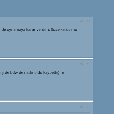
#1
rinde oynamaya karar verdim. Sizce karus mu
#2
n jrde bdw de nadir oldu kaybettiğim
#3