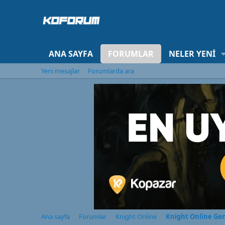
ANA SAYFA
FORUMLAR
NELER YENI
Yeni mesajlar
Forumlarda ara
Ana sayfa
Forumlar
Knight Online
Knight Online Ge