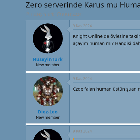
Zero serverinde Karus mu Huma
K
B
HuseyinTurk
9 Kas 2024
o
a
n
ş
9 Kas 2024
u
l
Knight Online de öylesine takı
y
a
u
n
açayım human mı? Hangisi dah
B
g
a
ı
HuseyinTurk
ş
ç
l
t
New member
a
a
t
r
9 Kas 2024
a
i
n
h
Czde falan human üstün şuan na
i
Diez-Leo
New member
9 Kas 2024