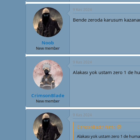
9 Kas 2024
Bende zeroda karusum kazana
Noob
New member
9 Kas 2024
Alakası yok ustam zero 1 de hu
CrimsonBlade
New member
9 Kas 2024
CrimsonBlade' Alıntı:
Alakası yok ustam zero 1 de human