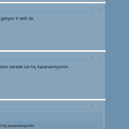
#6
geliyor 9 setli de
#7
üstün nerede ise hiç kazanamiyorim
#8
se hiç kazanamiyorim