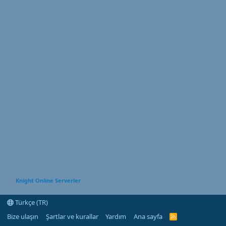
Knight Online Serverler
Türkçe (TR)
Bize ulaşın
Şartlar ve kurallar
Yardım
Ana sayfa
R
S