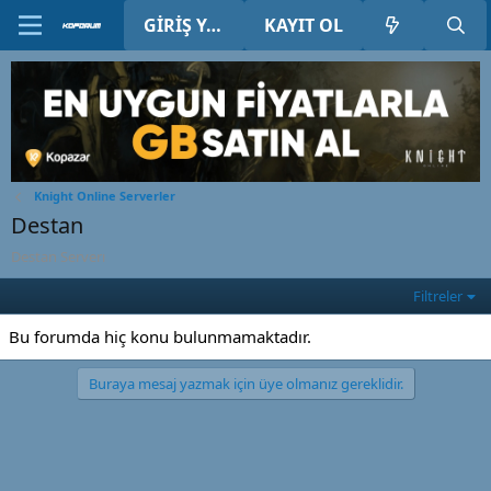
GIRIŞ YAP
KAYIT OL
Knight Online Serverler
Destan
Destan Serverı
Filtreler
Bu forumda hiç konu bulunmamaktadır.
Buraya mesaj yazmak için üye olmanız gereklidir.