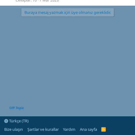
Cevaplar
10
7 Mar 2023
Buraya mesaj yazmak için üye olmanız gereklidir.
Off Topic
Türkçe (TR)
Bize ulaşın
Şartlar ve kurallar
Yardım
Ana sayfa
R
S