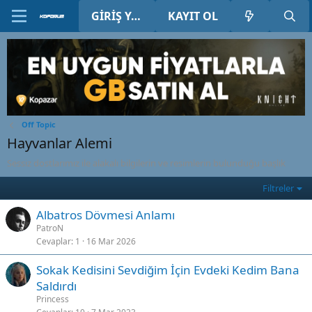
GIRIŞ YAP
KAYIT OL
Off Topic
Hayvanlar Alemi
Sessiz dostlarımız ile alakalı bilgilerin ve resimlerin bulunduğu başlık
Filtreler
Albatros Dövmesi Anlamı
PatroN
Cevaplar
1
16 Mar 2026
Sokak Kedisini Sevdiğim İçin Evdeki Kedim Bana
Saldırdı
Princess