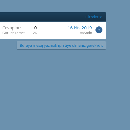
Filtreler
Cevaplar
0
16 Nis 2019
Y
Görüntüleme
2K
yaSmin
Buraya mesaj yazmak için üye olmanız gereklidir.