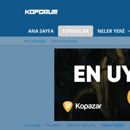
ANA SAYFA
FORUMLAR
NELER YENI
Yeni mesajlar
Forumlarda ara
Ana sayfa
Forumlar
Bilim ve Teknoloji
Sosyal Ağlar