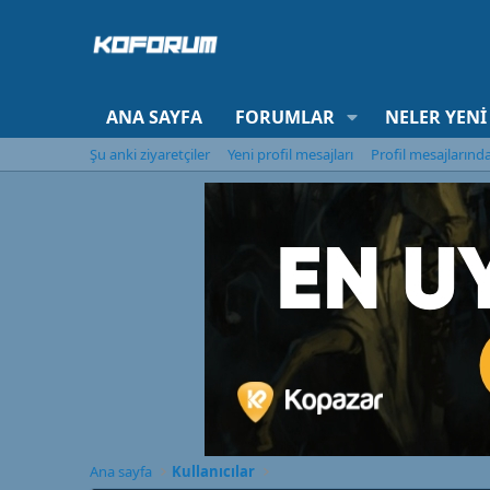
ANA SAYFA
FORUMLAR
NELER YENI
Şu anki ziyaretçiler
Yeni profil mesajları
Profil mesajlarınd
Ana sayfa
Kullanıcılar