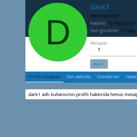
dark1
D
New member
Katılım
10 Ağu 2023
Son görülme
11 Ağu
Mesajlar
1
Bul
Profil mesajları
Son aktivite
Gönderiler
Hakk
dark1 adlı kullanıcının profili hakkında henüz mesaj