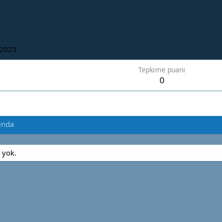
 2023
Tepkime puanı
0
ında
 yok.