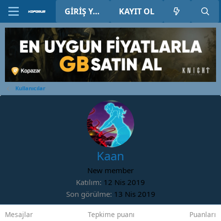
GIRIŞ YAP
KAYIT OL
Kullanıcılar
Kaan
New member
Katılım
12 Nis 2019
Son görülme
13 Nis 2019
Mesajlar
Tepkime puanı
Puanları