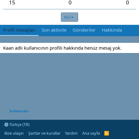
15
0
0
Bul
Profil mesajları
Son aktivite
Gönderiler
Hakkında
Kaan adlı kullanıcının profili hakkında henüz mesaj yok.
Kullanıcılar
Türkçe (TR)
Bize ulaşın
Şartlar ve kurallar
Yardım
Ana sayfa
R
S