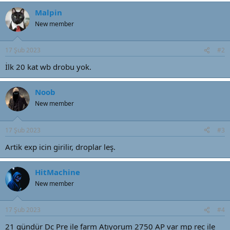
a
i
n
h
Malpin
i
New member
17 Şub 2023
#2
İlk 20 kat wb drobu yok.
Noob
New member
17 Şub 2023
#3
Artik exp icin girilir, droplar leş.
HitMachine
New member
17 Şub 2023
#4
21 gündür Dc Pre ile farm Atıyorum 2750 AP var mp rec ile