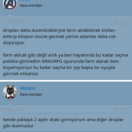
New member
17 Şub 2023
#14
dropları daha duzenliceklerşne farm atılabilecek slotları
arttırıp k0xpun onune gecmek yerine adamlar daha cok
düşürüyor.
farm atılcak gibi değil artık ya ben hayatımda bu kadar saçma
politika görmedim MMORPG oyununda farm atarak item
koyamıyorsun bu kadar saçma bir şey başka bir oyujda
görmek imkansız
Malpin
New member
17 Şub 2023
#15
bende yaklaşık 2 aydır draki girmiyorum ama diğer droplar
gibi dusmustur