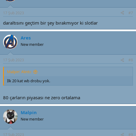
17 Şub 2023
#7
daraltısını geçtim bir şey bırakmıyor ki slotlar
Ares
New member
17 Şub 2023
#8
Malpin' Alıntı:
İlk 20 kat wb drobu yok.
80 çarların piyasası ne zero ortalama
Malpin
New member
17 Şub 2023
#9