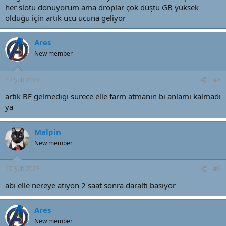
her slotu dönüyorum ama droplar çok düştü GB yüksek
olduğu için artık ucu ucuna geliyor
Ares
New member
17 Şub 2023
#5
artık BF gelmedigi sürece elle farm atmanın bi anlamı kalmadı
ya
Malpin
New member
17 Şub 2023
#6
abi elle nereye atıyon 2 saat sonra daralti basıyor
Ares
New member