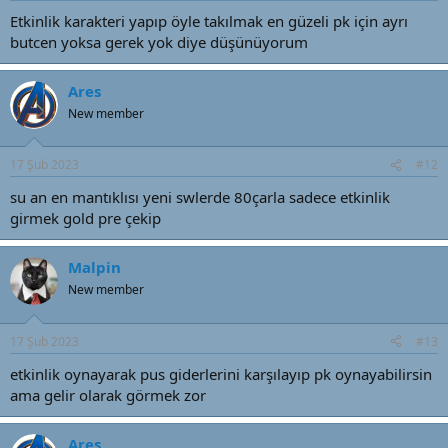
Etkinlik karakteri yapıp öyle takılmak en güzeli pk için ayrı
butcen yoksa gerek yok diye düşünüyorum
Ares
New member
17 Şub 2023
#12
su an en mantıklısı yeni swlerde 80çarla sadece etkinlik
girmek gold pre çekip
Malpin
New member
17 Şub 2023
#13
etkinlik oynayarak pus giderlerini karşılayıp pk oynayabilirsin
ama gelir olarak görmek zor
Ares