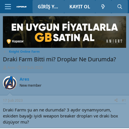
GIRIŞ YAP
KAYIT OL
Knight Online Farm
Draki Farm Bitti mi? Droplar Ne Durumda?
K
B
Ares
17 Şub 2023
o
a
n
ş
Ares
u
l
New member
y
a
u
n
B
g
17 Şub 2023
#1
a
ı
ş
ç
Draki Farmı şu an ne durumda? 3 aydır oynamıyorum,
l
t
eskiden bayağı iyidi weapon breaker dropları ve draki box
a
a
düşüyor mu?
t
r