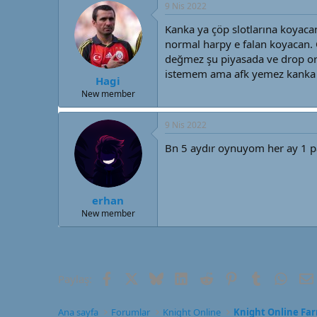
9 Nis 2022
Kanka ya çöp slotlarına koyaca
normal harpy e falan koyacan. 
değmez şu piyasada ve drop oran
istemem ama afk yemez kanka a
Hagi
New member
9 Nis 2022
Bn 5 aydır oynuyom her ay 1 pa
erhan
New member
Facebook
X (Twitter)
Bluesky
LinkedIn
Reddit
Pinterest
Tumblr
What
Paylaş:
Ana sayfa
Forumlar
Knight Online
Knight Online Fa