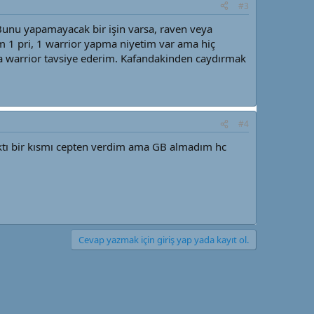
#3
 Bunu yapamayacak bir işin varsa, raven veya
m 1 pri, 1 warrior yapma niyetim var ama hiç
eya warrior tavsiye ederim. Kafandakinden caydırmak
#4
ıktı bir kısmı cepten verdim ama GB almadım hc
Cevap yazmak için giriş yap yada kayıt ol.