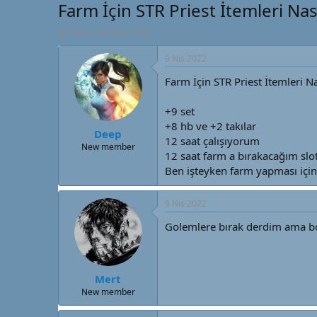
Farm İçin STR Priest İtemleri Nası
K
B
Deep
9 Nis 2022
o
a
n
ş
9 Nis 2022
u
l
Farm İçin STR Priest İtemleri N
y
a
u
n
B
g
+9 set
a
ı
+8 hb ve +2 takılar
Deep
ş
ç
12 saat çalışıyorum
l
t
New member
12 saat farm a bırakacağım slo
a
a
Ben işteyken farm yapması için
t
r
a
i
n
h
9 Nis 2022
i
Golemlere bırak derdim ama boş
Mert
New member