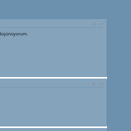
#1
yı düşünüyorum.
#2