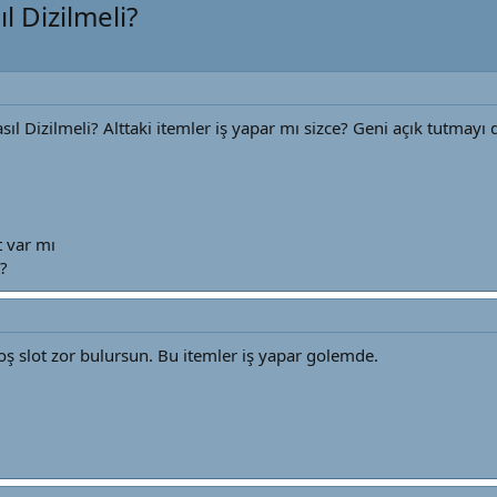
l Dizilmeli?
asıl Dizilmeli? Alttaki itemler iş yapar mı sizce? Geni açık tutma
t var mı
?
 slot zor bulursun. Bu itemler iş yapar golemde.