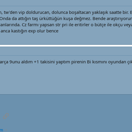
n, tw'den vip doldurucan, dolunca boşaltacan yaklaşık saatte bir.
Onda da attığın taş ürküttüğün kuşa değmez. Bende araştırıyoru
larında. Cz farmı yapsan str pri ile eritirler o bütçe ile okçu v
nca kastığın exp olur bence
rça 9unu aldım +1 takisini yaptım pirenin Bi kısmını oyundan ç
sApp
E-posta
Link
rm