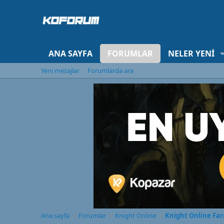
ANA SAYFA
FORUMLAR
NELER YENI
Yeni mesajlar
Forumlarda ara
Ana sayfa
Forumlar
Knight Online
Knight Online Fa