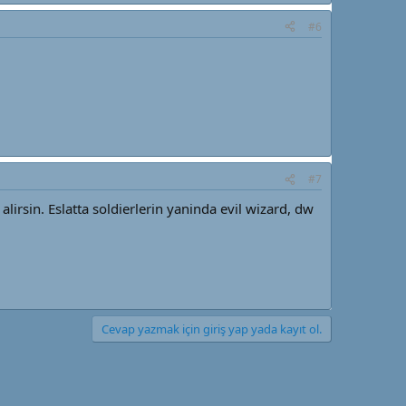
#6
#7
irsin. Eslatta soldierlerin yaninda evil wizard, dw
Cevap yazmak için giriş yap yada kayıt ol.