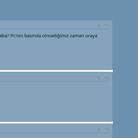
#1
 acaba? Pc'nin basinda olmadiğimiz zaman oraya
#2
#3