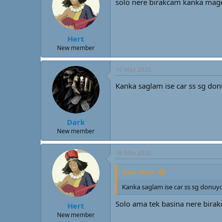
solo nere birakcam kanka mag
Hert
New member
16 May 2020
Kanka saglam ise car ss sg donu
Dark
New member
16 May 2020
Dark' Alıntı:
Kanka saglam ise car ss sg donuyor
Solo ama tek basina nere bir
Hert
New member