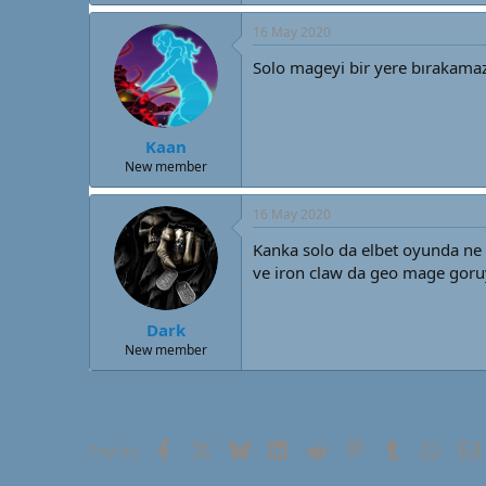
16 May 2020
Solo mageyi bir yere bırakamazs
Kaan
New member
16 May 2020
Kanka solo da elbet oyunda ne k
ve iron claw da geo mage gor
Dark
New member
Facebook
X (Twitter)
Bluesky
LinkedIn
Reddit
Pinterest
Tumblr
What
Paylaş: