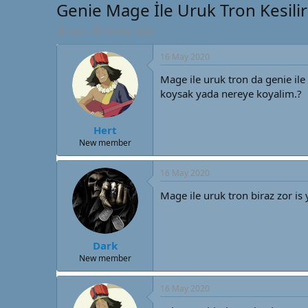
Genie Mage İle Uruk Tron Kesili
K
B
Hert
16 May 2020
o
a
n
ş
16 May 2020
u
l
Mage ile uruk tron da genie ile
y
a
u
n
koysak yada nereye koyalim.?
B
g
a
ı
Hert
ş
ç
l
t
New member
a
a
t
r
16 May 2020
a
i
n
h
Mage ile uruk tron biraz zor is 
i
Dark
New member
16 May 2020