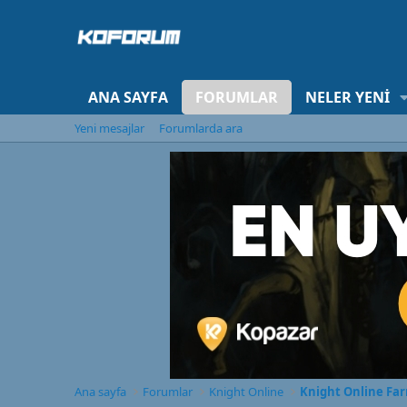
ANA SAYFA
FORUMLAR
NELER YENI
Yeni mesajlar
Forumlarda ara
Ana sayfa
Forumlar
Knight Online
Knight Online Fa