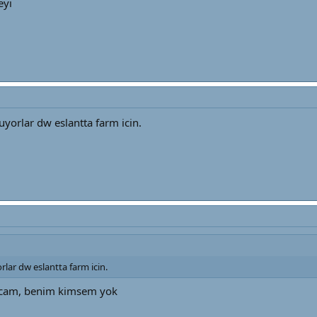
eyi
yorlar dw eslantta farm icin.
lar dw eslantta farm icin.
akcam, benim kimsem yok