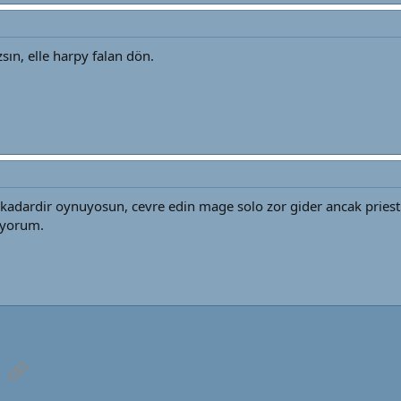
ın, elle harpy falan dön.
adardir oynuyosun, cevre edin mage solo zor gider ancak priest al
uyorum.
sApp
E-posta
Link