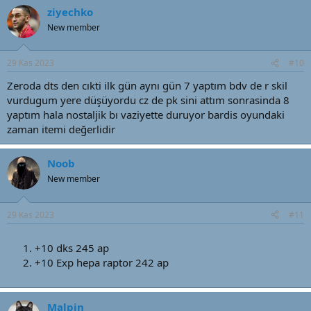
ziyechko
New member
29 Kas 2023
#10
Zeroda dts den cıkti ilk gün aynı gün 7 yaptım bdv de r skil
vurdugum yere düşüyordu cz de pk sini attım sonrasinda 8
yaptım hala nostaljik bı vaziyette duruyor bardis oyundaki
zaman itemi değerlidir
Noob
New member
29 Kas 2023
#11
+10 dks 245 ap
+10 Exp hepa raptor 242 ap
Malpin