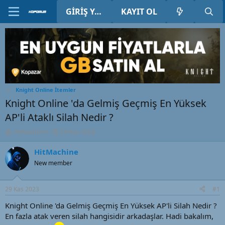
GIRIŞ YAP
KAYIT OL
Knight Online İtemler
Knight Online 'da Gelmiş Geçmiş En Yüksek
AP'li Ataklı Silah Nedir ?
K
B
HitMachine
29 Kas 2023
o
a
n
ş
HitMachine
u
l
New member
y
a
u
n
B
g
29 Kas 2023
#1
a
ı
ş
ç
Knight Online 'da Gelmiş Geçmiş En Yüksek AP'li Silah Nedir ?
l
t
En fazla atak veren silah hangisidir arkadaşlar. Hadi bakalım,
a
a