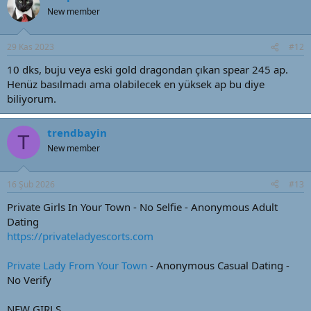
New member
29 Kas 2023
#12
10 dks, buju veya eski gold dragondan çıkan spear 245 ap.
Henüz basılmadı ama olabilecek en yüksek ap bu diye
biliyorum.
trendbayin
T
New member
16 Şub 2026
#13
Private Girls In Your Town - No Selfie - Anonymous Adult
Dating
https://privateladyescorts.com
Private Lady From Your Town
- Anonymous Casual Dating -
No Verify
NEW GIRLS