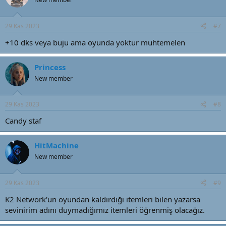
29 Kas 2023
#7
+10 dks veya buju ama oyunda yoktur muhtemelen
Princess
New member
29 Kas 2023
#8
Candy staf
HitMachine
New member
29 Kas 2023
#9
K2 Network'un oyundan kaldırdığı itemleri bilen yazarsa
sevinirim adını duymadığımız itemleri öğrenmiş olacağız.