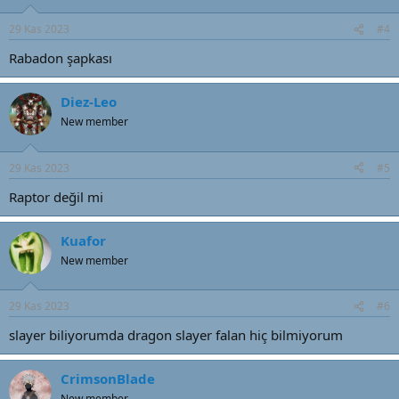
29 Kas 2023
#4
Rabadon şapkası
Diez-Leo
New member
29 Kas 2023
#5
Raptor değil mi
Kuafor
New member
29 Kas 2023
#6
slayer biliyorumda dragon slayer falan hiç bilmiyorum
CrimsonBlade
New member