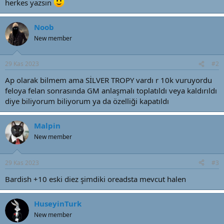
herkes yazsın
t
r
a
i
n
h
Noob
i
New member
29 Kas 2023
#2
Ap olarak bilmem ama SİLVER TROPY vardı r 10k vuruyordu
feloya felan sonrasında GM anlaşmalı toplatıldı veya kaldırıldı
diye biliyorum biliyorum ya da özelliği kapatıldı
Malpin
New member
29 Kas 2023
#3
Bardish +10 eski diez şimdiki oreadsta mevcut halen
HuseyinTurk
New member