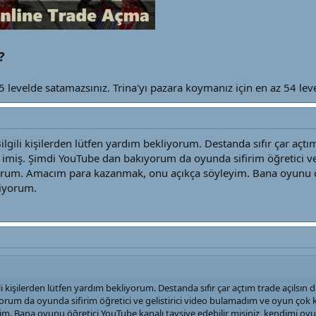
?
35 levelde satamazsınız. Trina'yı pazara koymanız için en az 54 lev
lgili kişilerden lütfen yardım bekliyorum. Destanda sıfır çar açt
ar imiş. Şimdi YouTube dan bakıyorum da oyunda sifirim öğretici ve
m. Amacım para kazanmak, onu açıkça söyleyim. Bana oyunu öğre
tiyorum.
i kişilerden lütfen yardım bekliyorum. Destanda sıfır çar açtım trade açılsın 
yorum da oyunda sifirim öğretici ve gelistirici video bulamadım ve oyun ç
m. Bana oyunu öğretici YouTube kanalı tavsiye edebilir misiniz, kendimi oyu