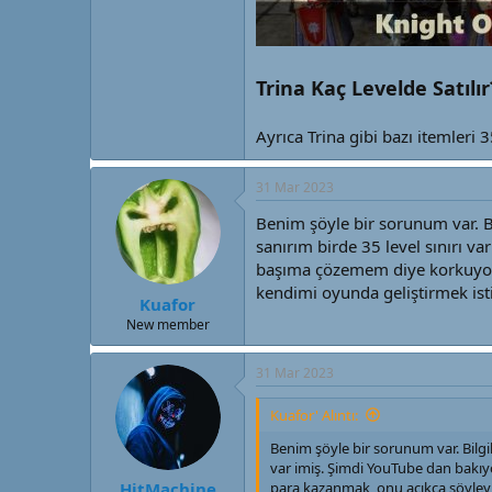
Trina Kaç Levelde Satılır
Ayrıca Trina gibi bazı itemleri 
31 Mar 2023
Benim şöyle bir sorunum var. Bi
sanırım birde 35 level sınırı v
başıma çözemem diye korkuyoru
kendimi oyunda geliştirmek is
Kuafor
New member
31 Mar 2023
Kuafor' Alıntı:
Benim şöyle bir sorunum var. Bilgil
var imiş. Şimdi YouTube dan bakı
para kazanmak, onu açıkça söyleyi
HitMachine