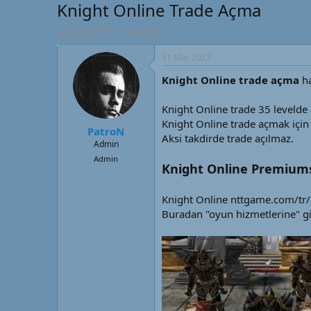
Knight Online Trade Açma
K
B
PatroN
31 Mar 2023
o
a
n
ş
31 Mar 2023
u
l
Knight Online trade açma
ha
y
a
u
n
B
g
Knight Online trade 35 levelde a
a
ı
Knight Online trade açmak için
PatroN
ş
ç
Aksi takdirde trade açılmaz.
l
t
Admin
a
a
Admin
Knight Online Premium
t
r
a
i
n
h
Knight Online nttgame.com/tr/a
i
Buradan "oyun hizmetlerine" g