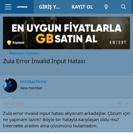
GIRIŞ YAP
KAYIT OL
Bilgisayar Oyunları
Zula Error İnvalid İnput Hatası
K
B
HitMachine
28 Mar 2023
o
a
n
ş
HitMachine
u
l
New member
y
a
u
n
B
g
28 Mar 2023
#1
a
ı
ş
ç
Zula error invalid input hatası alıyorum arkadaşlar. Çözüm için
l
t
ne yapmam lazım? Böyle bir hatayla karşılaşan oldu mu?
a
a
İnternette aradım ama çözümünü bulamadım.
t
r