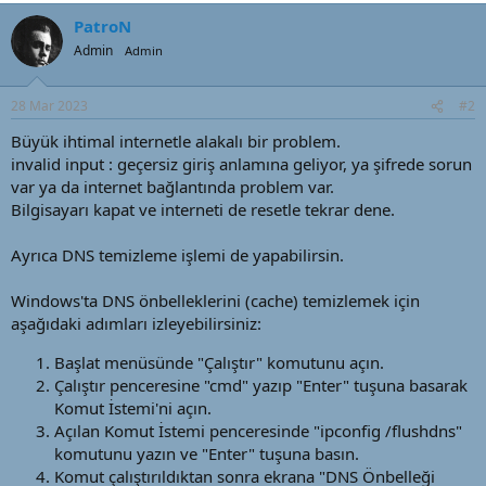
a
i
n
h
PatroN
i
Admin
Admin
28 Mar 2023
#2
Büyük ihtimal internetle alakalı bir problem.
invalid input : geçersiz giriş anlamına geliyor, ya şifrede sorun
var ya da internet bağlantında problem var.
Bilgisayarı kapat ve interneti de resetle tekrar dene.
Ayrıca DNS temizleme işlemi de yapabilirsin.
Windows'ta DNS önbelleklerini (cache) temizlemek için
aşağıdaki adımları izleyebilirsiniz:
Başlat menüsünde "Çalıştır" komutunu açın.
Çalıştır penceresine "cmd" yazıp "Enter" tuşuna basarak
Komut İstemi'ni açın.
Açılan Komut İstemi penceresinde "ipconfig /flushdns"
komutunu yazın ve "Enter" tuşuna basın.
Komut çalıştırıldıktan sonra ekrana "DNS Önbelleği