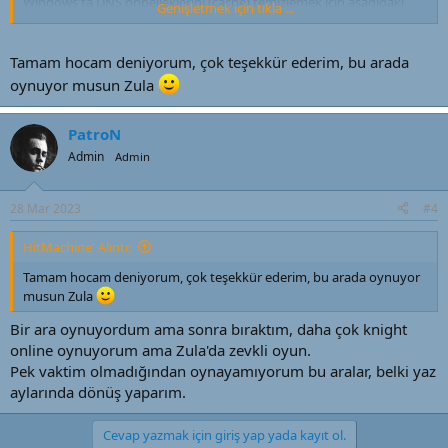
Windows'ta DNS önbelleklerini (cache) temizlemek için aşağıdaki
Genişletmek için tıkla ...
adımları izleyebilirsiniz:
Başlat menüsünde "Çalıştır" komutunu açın.
Tamam hocam deniyorum, çok teşekkür ederim, bu arada
Çalıştır penceresine "cmd" yazıp "Enter" tuşuna basarak
oynuyor musun Zula
Komut İstemi'ni açın.
Açılan Komut İstemi penceresinde "ipconfig /flushdns"
komutunu yazın ve "Enter" tuşuna basın.
PatroN
Komut çalıştırıldıktan sonra ekrana "DNS Önbelleği başarıyla
Admin
Admin
temizlendi." mesajı görünecektir.
Bu işlemle birlikte Windows DNS önbelleğindeki geçersiz veya
güncellenmiş bilgiler temizlenir ve yeni sorgular doğru sonuçlar
28 Mar 2023
#4
verir.
HitMachine' Alıntı:
Bunlar da olmazsa oyunu sil ve tekrar temiz kurulum yap.
Tamam hocam deniyorum, çok teşekkür ederim, bu arada oynuyor
musun Zula
Bir ara oynuyordum ama sonra bıraktım, daha çok knight
online oynuyorum ama Zula'da zevkli oyun.
Pek vaktim olmadığından oynayamıyorum bu aralar, belki yaz
aylarında dönüş yaparım.
Cevap yazmak için giriş yap yada kayıt ol.