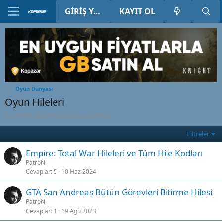
GIRIŞ YAP
KAYIT OL
Oyun Dünyası
Oyun Hileleri
Pc, Mobil ve online oyunların hileleri...
Filtreler
Empire: Total War Hileleri ve Tüm Hile Kodları
PatroN
Cevaplar
5
10 Haz 2024
GTA San Andreas Bütün Görevleri Bitirme Hilesi
PatroN
Cevaplar
1
19 Ağu 2023