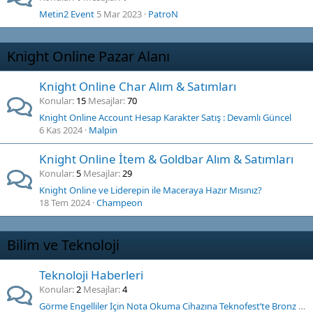
Metin2 Event
5 Mar 2023
PatroN
Knight Online Pazar Alanı
Knight Online Char Alım & Satımları
Konular
15
Mesajlar
70
Knight Online Account Hesap Karakter Satış : Devamlı Güncel
6 Kas 2024
Malpin
Knight Online İtem & Goldbar Alım & Satımları
Konular
5
Mesajlar
29
Knight Online ve Liderepin ile Maceraya Hazır Mısınız?
18 Tem 2024
Champeon
Bilim ve Teknoloji
Teknoloji Haberleri
Konular
2
Mesajlar
4
Görme Engelliler İçin Nota Okuma Cihazına Teknofest’te Bronz Madalya