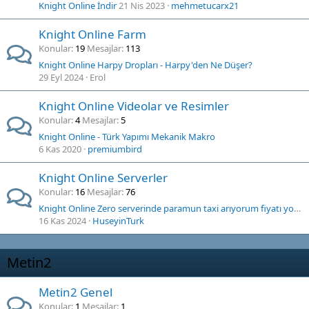
Knight Online İndir
21 Nis 2023
mehmetucarx21
Knight Online Farm
Konular
19
Mesajlar
113
Knight Online Harpy Dropları - Harpy'den Ne Düşer?
29 Eyl 2024
Erol
Knight Online Videolar ve Resimler
Konular
4
Mesajlar
5
Knight Online - Türk Yapımı Mekanik Makro
6 Kas 2020
premiumbird
Knight Online Serverler
Konular
16
Mesajlar
76
Knight Online Zero serverinde paramun taxi arıyorum fiyatı yoruma yazarsanız dönüş yaparım
16 Kas 2024
HuseyinTurk
Metin2
Metin2 Genel
Konular
1
Mesajlar
1