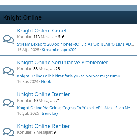
Knight Online
Knight Online Genel
Konular
113
Mesajlar
616
Stream Lexapro 200 opiniones -{OFERTA POR TIEMPO LIMITADO} - Seguro, intuitivo y rentable: una inmersión profunda en Stream Lexapro 200 App !
16 Ağu 2025
StreamLexapro200
Knight Online Sorunlar ve Problemler
Konular
38
Mesajlar
231
Knight Online Bellek biraz fazla yükseliyor var mı çözümü
16 Kas 2024
Noob
Knight Online İtemler
Konular
10
Mesajlar
71
Knight Online 'da Gelmiş Geçmiş En Yüksek AP'li Ataklı Silah Nedir ?
16 Şub 2026
trendbayin
Knight Online Rehber
Konular
7
Mesajlar
9