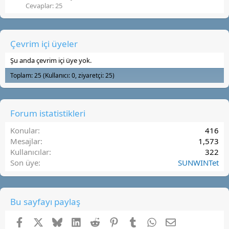
Cevaplar: 25
Çevrim içi üyeler
Şu anda çevrim içi üye yok.
Toplam: 25 (Kullanıcı: 0, ziyaretçi: 25)
Forum istatistikleri
Konular
416
Mesajlar
1,573
Kullanıcılar
322
Son üye
SUNWINTet
Bu sayfayı paylaş
Facebook
X (Twitter)
Bluesky
LinkedIn
Reddit
Pinterest
Tumblr
WhatsApp
E-posta