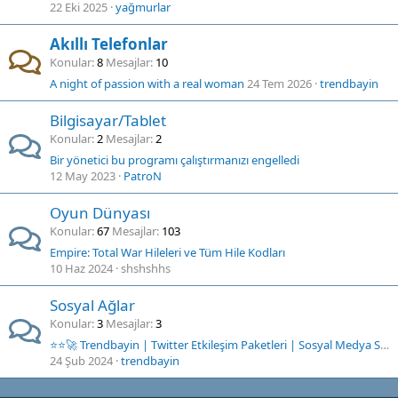
22 Eki 2025
yağmurlar
Akıllı Telefonlar
Konular
8
Mesajlar
10
A night of passion with a real woman
24 Tem 2026
trendbayin
Bilgisayar/Tablet
Konular
2
Mesajlar
2
Bir yönetici bu programı çalıştırmanızı engelledi
12 May 2023
PatroN
Oyun Dünyası
Konular
67
Mesajlar
103
Empire: Total War Hileleri ve Tüm Hile Kodları
10 Haz 2024
shshshhs
Sosyal Ağlar
Konular
3
Mesajlar
3
⭐⭐🚀 Trendbayin | Twitter Etkileşim Paketleri | Sosyal Medya Servisleri | RT - Beğeni - Takipçi ⭐
24 Şub 2024
trendbayin