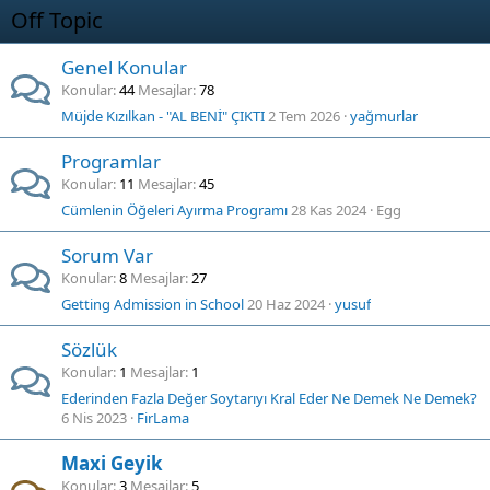
Off Topic
Genel Konular
Konular
44
Mesajlar
78
Müjde Kızılkan - "AL BENİ" ÇIKTI
2 Tem 2026
yağmurlar
Programlar
Konular
11
Mesajlar
45
Cümlenin Öğeleri Ayırma Programı
28 Kas 2024
Egg
Sorum Var
Konular
8
Mesajlar
27
Getting Admission in School
20 Haz 2024
yusuf
Sözlük
Konular
1
Mesajlar
1
Ederinden Fazla Değer Soytarıyı Kral Eder Ne Demek Ne Demek?
6 Nis 2023
FirLama
Maxi Geyik
Konular
3
Mesajlar
5