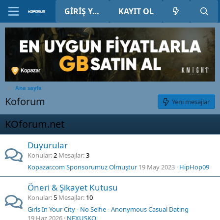
GIRIŞ YAP
KAYIT OL
Ana sayfa
Koforum
Yeni mesajlar
KOforum.net
Duyurular
Konular
2
Mesajlar
3
Kopazar.com Sponsorumuz Olmuştur
19 May 2023
HipHop09
Öneri & Şikayet Kutusu
Konular
5
Mesajlar
10
Girls In Your City - No Selfie - Anonymous Casual Dating
19 Haz 2026
NEXUSKO