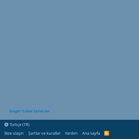
Knight Online Serverler
Türkçe (TR)
Bize ulaşın
Şartlar ve kurallar
Yardım
Ana sayfa
R
S