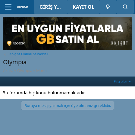
GIRIŞ YAP
KAYIT OL
Knight Online Serverler
Olympia
Akara + Olympia + Manes
Filtreler
Bu forumda hiç konu bulunmamaktadır.
Buraya mesaj yazmak için üye olmanız gereklidir.