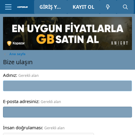
GIRIŞ YAP
KAYIT OL
Ana sayfa
Bize ulaşın
Adınız
Gerekli alan
E-posta adresiniz
Gerekli alan
İnsan doğrulaması
Gerekli alan