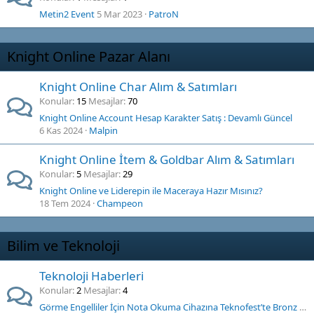
Metin2 Event
5 Mar 2023
PatroN
Knight Online Pazar Alanı
Knight Online Char Alım & Satımları
Konular
15
Mesajlar
70
Knight Online Account Hesap Karakter Satış : Devamlı Güncel
6 Kas 2024
Malpin
Knight Online İtem & Goldbar Alım & Satımları
Konular
5
Mesajlar
29
Knight Online ve Liderepin ile Maceraya Hazır Mısınız?
18 Tem 2024
Champeon
Bilim ve Teknoloji
Teknoloji Haberleri
Konular
2
Mesajlar
4
Görme Engelliler İçin Nota Okuma Cihazına Teknofest’te Bronz Madalya