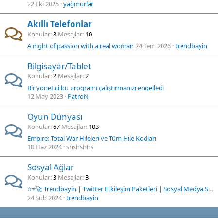
22 Eki 2025
yağmurlar
Akıllı Telefonlar
Konular
8
Mesajlar
10
A night of passion with a real woman
24 Tem 2026
trendbayin
Bilgisayar/Tablet
Konular
2
Mesajlar
2
Bir yönetici bu programı çalıştırmanızı engelledi
12 May 2023
PatroN
Oyun Dünyası
Konular
67
Mesajlar
103
Empire: Total War Hileleri ve Tüm Hile Kodları
10 Haz 2024
shshshhs
Sosyal Ağlar
Konular
3
Mesajlar
3
⭐⭐🚀 Trendbayin | Twitter Etkileşim Paketleri | Sosyal Medya Servisleri | RT - Beğeni - Takipçi ⭐
24 Şub 2024
trendbayin