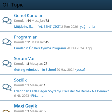
Off Topic
Genel Konular
Konular
44
Mesajlar
78
Müjde Kızılkan - "AL BENİ" ÇIKTI
2 Tem 2026
yağmurlar
Programlar
Konular
11
Mesajlar
45
Cümlenin Öğeleri Ayırma Programı
28 Kas 2024
Egg
Sorum Var
Konular
8
Mesajlar
27
Getting Admission in School
20 Haz 2024
yusuf
Sözlük
Konular
1
Mesajlar
1
Ederinden Fazla Değer Soytarıyı Kral Eder Ne Demek Ne Demek?
6 Nis 2023
FirLama
Maxi Geyik
Konular
3
Mesajlar
5