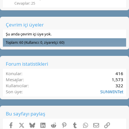
Cevaplar: 25
Çevrim içi üyeler
Şu anda çevrim içi üye yok.
Toplam: 60 (Kullanıcı: 0, ziyaretçi: 60)
Forum istatistikleri
Konular
416
Mesajlar
1,573
Kullanıcılar
322
Son üye
SUNWINTet
Bu sayfayı paylaş
Facebook
X (Twitter)
Bluesky
LinkedIn
Reddit
Pinterest
Tumblr
WhatsApp
E-posta
Link