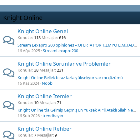
Knight Online
Knight Online Genel
Konular
113
Mesajlar
616
Stream Lexapro 200 opiniones -{OFERTA POR TIEMPO LIMITADO} - Seguro, intuitivo y rentable: una inmersión profunda en Stream Lexapro 200 App !
16 Ağu 2025
StreamLexapro200
Knight Online Sorunlar ve Problemler
Konular
38
Mesajlar
231
Knight Online Bellek biraz fazla yükseliyor var mı çözümü
16 Kas 2024
Noob
Knight Online İtemler
Konular
10
Mesajlar
71
Knight Online 'da Gelmiş Geçmiş En Yüksek AP'li Ataklı Silah Nedir ?
16 Şub 2026
trendbayin
Knight Online Rehber
Konular
7
Mesajlar
9