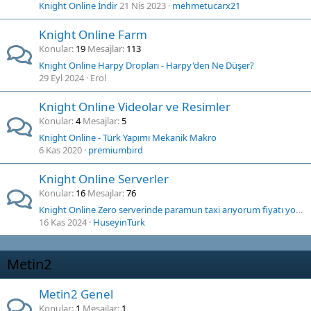
Knight Online İndir
21 Nis 2023
mehmetucarx21
Knight Online Farm
Konular
19
Mesajlar
113
Knight Online Harpy Dropları - Harpy'den Ne Düşer?
29 Eyl 2024
Erol
Knight Online Videolar ve Resimler
Konular
4
Mesajlar
5
Knight Online - Türk Yapımı Mekanik Makro
6 Kas 2020
premiumbird
Knight Online Serverler
Konular
16
Mesajlar
76
Knight Online Zero serverinde paramun taxi arıyorum fiyatı yoruma yazarsanız dönüş yaparım
16 Kas 2024
HuseyinTurk
Metin2
Metin2 Genel
Konular
1
Mesajlar
1