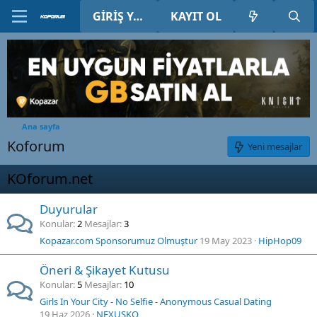
GIRIŞ YAP
KAYIT OL
Ana sayfa
Koforum
Yeni mesajlar
KOforum.net
Duyurular
Konular
2
Mesajlar
3
Kopazar.com Sponsorumuz Olmuştur
19 May 2023
HipHop09
Öneri & Şikayet Kutusu
Konular
5
Mesajlar
10
Girls In Your City - No Selfie - Anonymous Casual Dating
19 Haz 2026
NEXUSKO