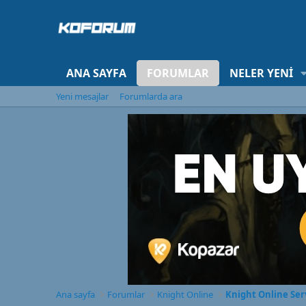
ANA SAYFA
FORUMLAR
NELER YENI
Yeni mesajlar
Forumlarda ara
Ana sayfa
Forumlar
Knight Online
Knight Online Ser