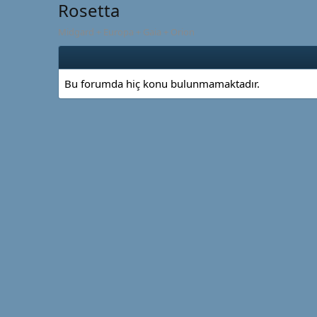
Rosetta
Midgard + Europa + Gaia + Orion
Bu forumda hiç konu bulunmamaktadır.