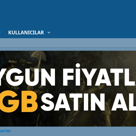
KULLANICILAR
verler