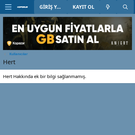
GIRIŞ YAP
KAYIT OL
Kullanıcılar
Hert
Hert Hakkında ek bir bilgi sağlanmamış.