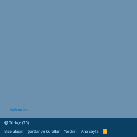
Kullanıcılar
Türkçe (TR)
Bize ulaşın
Şartlar ve kurallar
Yardım
Ana sayfa
R
S