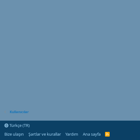
Kullanıcılar
Türkçe (TR)
Bize ulaşın
Şartlar ve kurallar
Yardım
Ana sayfa
R
S