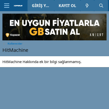
GIRIŞ YAP
KAYIT OL
Kullanıcılar
HitMachine
HitMachine Hakkında ek bir bilgi sağlanmamış.