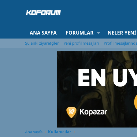
ANA SAYFA
FORUMLAR
NELER YENI
Şu anki ziyaretçiler
Yeni profil mesajları
Profil mesajlarınd
Ana sayfa
Kullanıcılar