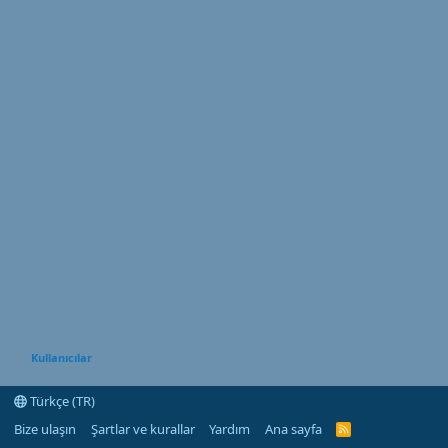
Kullanıcılar
Türkçe (TR)
Bize ulaşın
Şartlar ve kurallar
Yardım
Ana sayfa
R
S