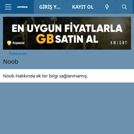
GIRIŞ YAP
KAYIT OL
Kullanıcılar
Noob
Noob Hakkında ek bir bilgi sağlanmamış.