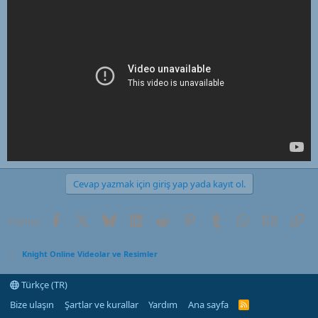
a
i
n
h
i
Cevap yazmak için giriş yap yada kayıt ol.
Facebook
X (Twitter)
Bluesky
LinkedIn
Reddit
Pinterest
Tumblr
WhatsApp
E-posta
Li
Paylaş:
Knight Online Videolar ve Resimler
Türkçe (TR)
Bize ulaşın
Şartlar ve kurallar
Yardım
Ana sayfa
R
S