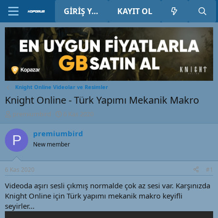
GIRIŞ YAP
KAYIT OL
Knight Online Videolar ve Resimler
Knight Online - Türk Yapımı Mekanik Makro
K
B
premiumbird
6 Kas 2020
o
a
n
ş
premiumbird
P
u
l
New member
y
a
u
n
B
g
6 Kas 2020
#1
a
ı
ş
ç
Videoda aşırı sesli çıkmış normalde çok az sesi var. Karşınızda
l
t
Knight Online için Türk yapımı mekanik makro keyifli
a
a
seyirler...
t
r