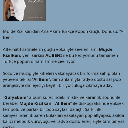
a
i
n
h
i
Müjde Kızılkan’dan Ana Akım Türkçe Popun Güçlü Dönüşü: “Al
Beni”
Alternatif sahnelerin güçlü vokaliyle sevilen ismi
Müjde
Kızılkan
, yeni şarkısı
AL BENİ
ile bu kez yönünü tamamen
Türkçe popun dinamizmine çeviriyor.
Sözü ve müziğiyle kitleleri yakalayacak bir forma sahip olan
yepyeni teklisi “
Al Beni
”, tam anlamıyla radyo dostu saf pop
aranjesiyle dinleyiciyi keyifli bir yolculuğa çıkmaya aday.
“
Gulyabani
” albüm sürecindeki mistik ve karanlık sound ile
beraber
Müjde Kızılkan
, “
Al Beni
” ile diskografisinde yüksek
tempolu ve parlak bir pop sayfası da açtı. Şarkı, ilk
saniyesinden itibaren kulakları yakalayan pop altyapısı, akılda
kalıcı melodik yürüyüşü ve radyo dostu enerjisiyle tam bir yaz
şarkısı.