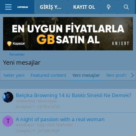
GIRIŞ YAP
KAYIT OL
Forumlar
Yeni mesajlar
Neler yeni
Featured content
Yeni mesajlar
Yeni profil mes
Belçika Browning 14 lü Balıklı Sinekli Ne Demek?
HitMachine
Maxi Geyik
Cevaplar
1
26 Tem 2026
A night of passion with a real woman
T
trendbayin
Diğer Akıllı Telefonlar
Cevaplar
0
24 Tem 2026