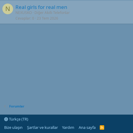
Real girls for real men
N
NEXUSKO
Diğer Akıllı Telefonlar
Cevaplar
0
23 Tem 2026
Forumlar
Türkçe (TR)
Bize ulaşın
Şartlar ve kurallar
Yardım
Ana sayfa
R
S